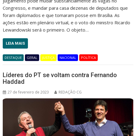
julgamento pode mudar substancialmente as vagas no
Congresso, e mandar para casa dezenas de deputados que
foram diplomados e que tomaram posse em Brasília. As
ações estão em plenário virtual, e o voto do ministro Ricardo
Lewandowski será o primeiro. O objeto…
LEIA MAIS
DESTAQUE
GERAL
JUSTIÇA
NACIONAL
POLÍTICA
Líderes do PT se voltam contra Fernando
Haddad
27 de fevereiro de 2023
REDAÇÃO CG