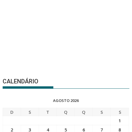
CALENDÁRIO
AGOSTO 2026
D
S
T
Q
Q
S
S
1
2
3
4
5
6
7
8