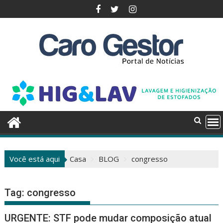
Pular
para
o
conteúdo
Você está aqui
Casa
BLOG
congresso
Tag:
congresso
URGENTE: STF pode mudar composição atual