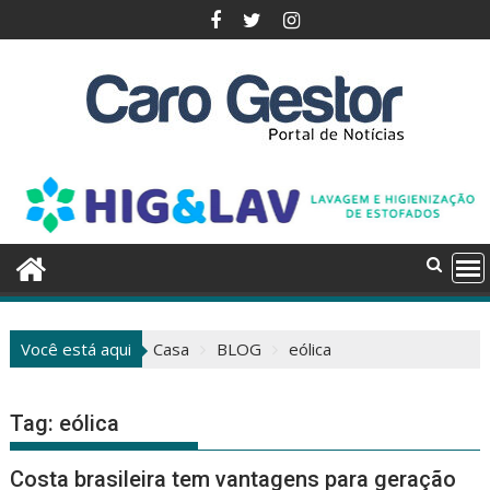
Pular
para
o
conteúdo
Você está aqui
Casa
BLOG
eólica
Tag:
eólica
Costa brasileira tem vantagens para geração