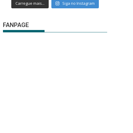
Carregue mais...
Siga no Instagram
FANPAGE