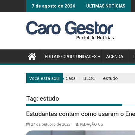
Pular
Connected Smart 
7 de agosto de 2026
ÚLTIMAS NOTÍCIAS
para
o
conteúdo
EDITAIS/OPORTUNIDADES
AGENDA
Você está aqui
Casa
BLOG
estudo
Tag:
estudo
Estudantes contam como usaram o Enem
27 de outubro de 2023
REDAÇÃO CG