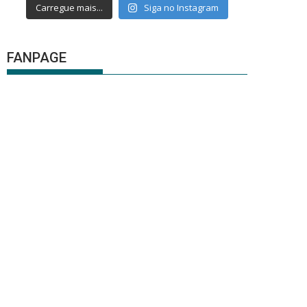
Carregue mais...
Siga no Instagram
FANPAGE