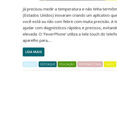
Já precisou medir a temperatura e não tinha term
(Estados Unidos) inovaram criando um aplicativo qu
você está ou não com febre com muita precisão. A te
ajudar com diagnósticos rápidos e precisos, evitan
elevada. O ‘FeverPhone’ utiliza a tela touch do tel
aparelho para,…
LEIA MAIS
CIDADES
DESTAQUE
EDUCAÇÃO
INTERNACIONAL
SAÚDE