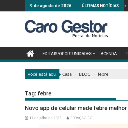
Pular
Connected Sma
9 de agosto de 2026
ÚLTIMAS NOTÍCIAS
para
o
conteúdo
EDITAIS/OPORTUNIDADES
AGENDA
Você está aqui
Casa
BLOG
febre
Tag:
febre
Novo app de celular mede febre melhor 
17 de julho de 2023
REDAÇÃO CG