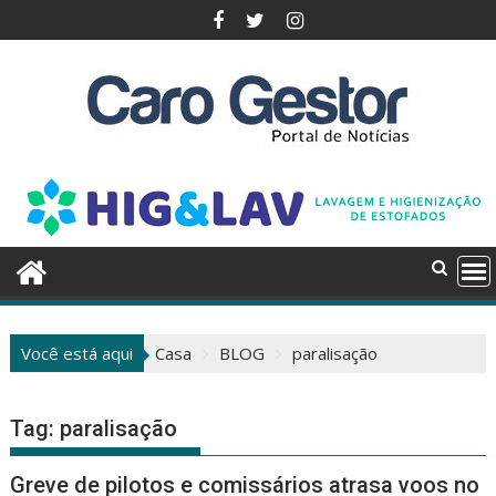
Pular
para
o
conteúdo
Você está aqui
Casa
BLOG
paralisação
Tag:
paralisação
Greve de pilotos e comissários atrasa voos no