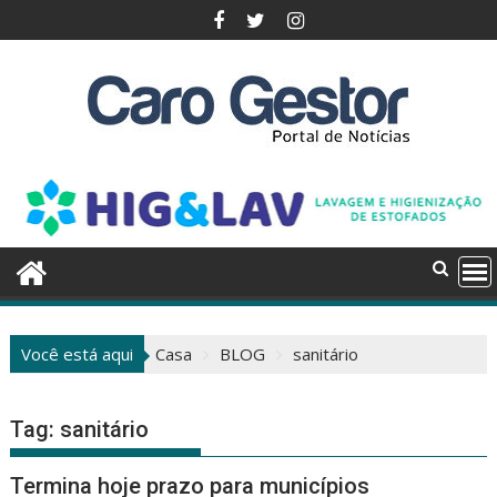
Pular
para
o
conteúdo
Você está aqui
Casa
BLOG
sanitário
Tag:
sanitário
Termina hoje prazo para municípios