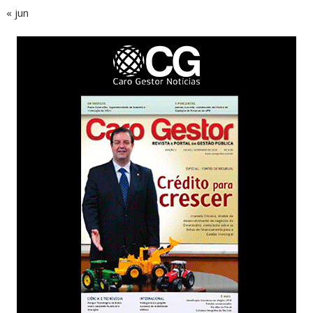
« jun