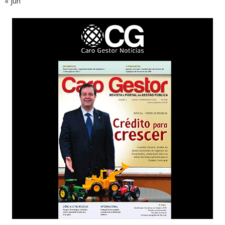
« jun