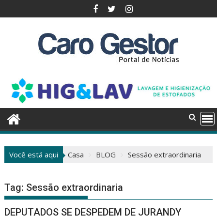
Pular
para
o
conteúdo
Você está aqui
Casa
BLOG
Sessão extraordinaria
Tag:
Sessão extraordinaria
DEPUTADOS SE DESPEDEM DE JURANDY