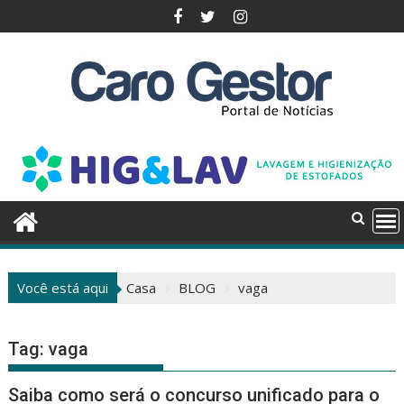
Pular
para
o
conteúdo
Você está aqui
Casa
BLOG
vaga
Tag:
vaga
Saiba como será o concurso unificado para o