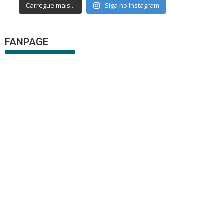
Carregue mais...
Siga no Instagram
FANPAGE