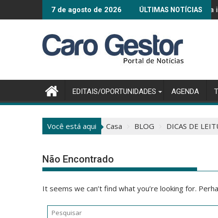
Pular
Mercado financeiro reduz previsão da inflação para 4
Intel
7 de agosto de 2026
ÚLTIMAS NOTÍCIAS
para
o
conteúdo
EDITAIS/OPORTUNIDADES
AGENDA
Você está aqui
Casa
BLOG
DICAS DE LEI
Não Encontrado
It seems we can’t find what you’re looking for. Perh