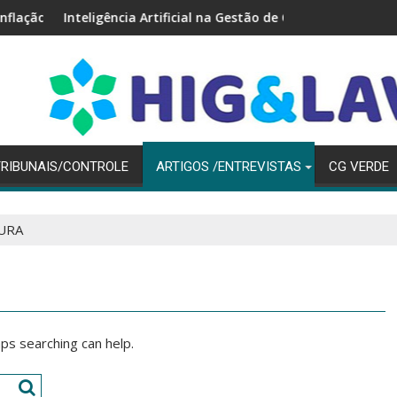
,56% em 2025
igência Artificial na Gestão de Compras Públicas: Como Agilizar
André Costa - Crip
TRIBUNAIS/CONTROLE
ARTIGOS /ENTREVISTAS
CG VERDE
TURA
aps searching can help.