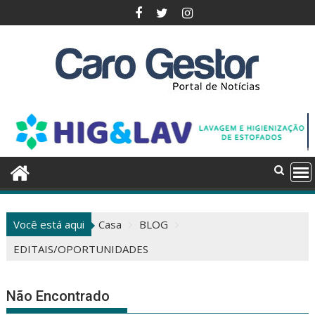
Pular
para
o
conteúdo
Você está aqui
Casa
BLOG
EDITAIS/OPORTUNIDADES
Não Encontrado