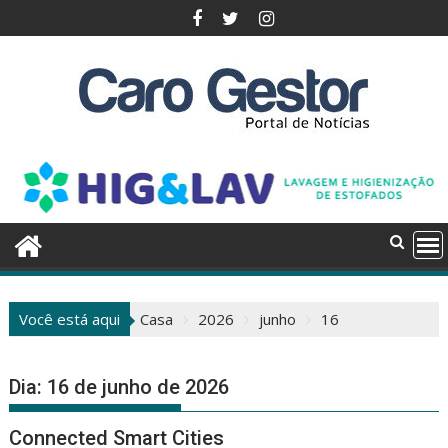
Pular
para
o
conteúdo
Você está aqui
Casa
2026
junho
16
Dia:
16 de junho de 2026
Connected Smart Cities