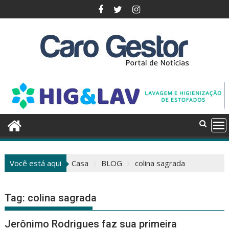
Pular
para
o
conteúdo
Você está aqui
Casa
BLOG
colina sagrada
Tag:
colina sagrada
Jerônimo Rodrigues faz sua primeira