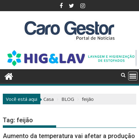
Pular
para
o
conteúdo
Você está aqui
Casa
BLOG
feijão
Tag:
feijão
Aumento da temperatura vai afetar a produção