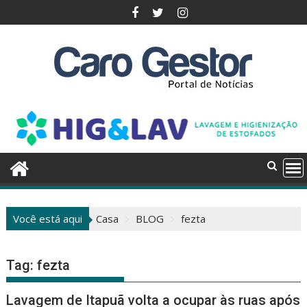
Pular
para
o
conteúdo
Você está aqui
Casa
BLOG
fezta
Tag:
fezta
Lavagem de Itapuã volta a ocupar às ruas após