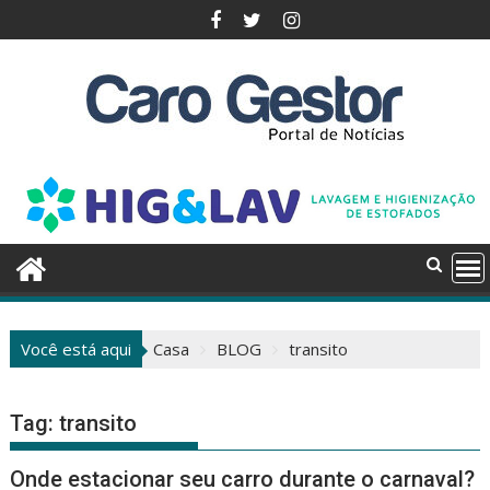
Pular
para
o
conteúdo
Você está aqui
Casa
BLOG
transito
Tag:
transito
Onde estacionar seu carro durante o carnaval?