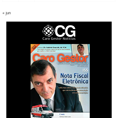
« jun