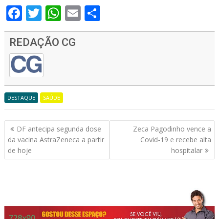
F
T
W
E
S
ac
w
h
m
h
e
itt
at
ai
ar
REDAÇÃO CG
b
er
s
l
e
o
A
o
p
DESTAQUE
SAÚDE
k
p
Navegação
DF antecipa segunda dose
Zeca Pagodinho vence a
de
da vacina AstraZeneca a partir
Covid-19 e recebe alta
Post
de hoje
hospitalar