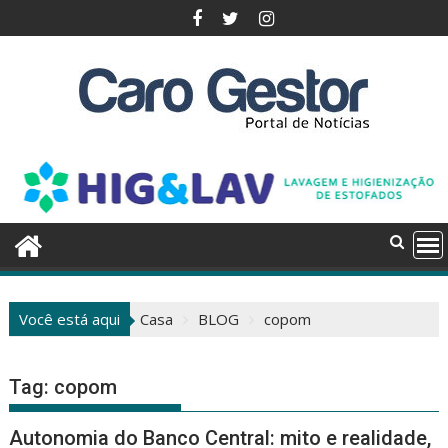
Pular
para
o
conteúdo
Você está aqui
Casa
BLOG
copom
Tag:
copom
Autonomia do Banco Central: mito e realidade,