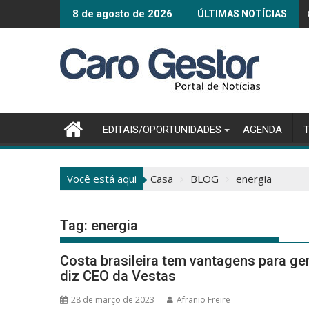
Pular
Connected Sm
8 de agosto de 2026
ÚLTIMAS NOTÍCIAS
para
o
conteúdo
EDITAIS/OPORTUNIDADES
AGENDA
Você está aqui
Casa
BLOG
energia
Tag:
energia
Costa brasileira tem vantagens para ger
diz CEO da Vestas
28 de março de 2023
Afranio Freire