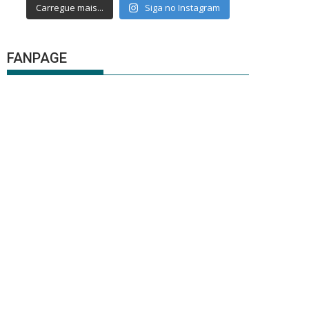
Carregue mais...
Siga no Instagram
FANPAGE