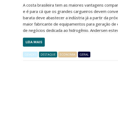
A costa brasileira tem as maiores vantagens compara
e é para cá que os grandes cargueiros devem conver
barata deve abastecer a indústria já a partir da pr
maior fabricante de equipamentos para geração de 
de negócios dedicada ao hidrogênio. Andersen esteve
LEIA MAIS
CIDADES
DESTAQUE
ECONOMIA
GERAL