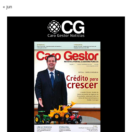
« jun