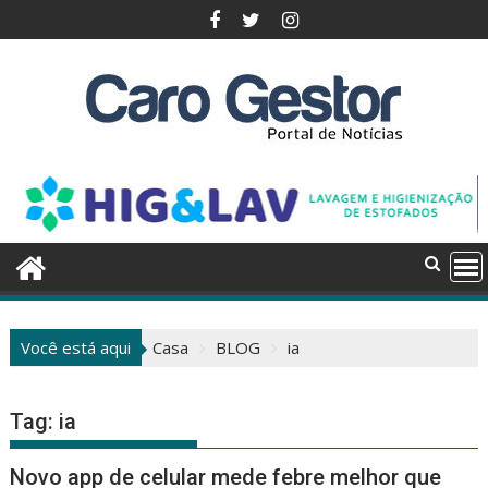
Pular
para
o
conteúdo
Você está aqui
Casa
BLOG
ia
Tag:
ia
Novo app de celular mede febre melhor que