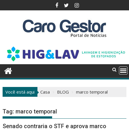
Pular
para
o
conteúdo
Você está aqui
Casa
BLOG
marco temporal
Tag:
marco temporal
Senado contraria o STF e aprova marco