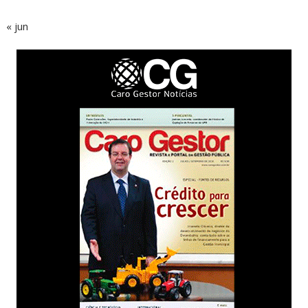
« jun