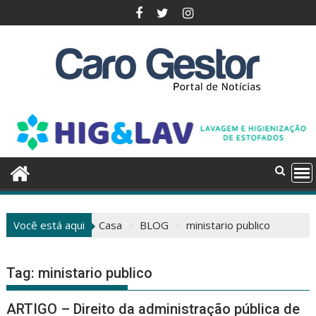
Pular
para
o
conteúdo
Você está aqui
Casa
BLOG
ministario publico
Tag:
ministario publico
ARTIGO – Direito da administração pública de