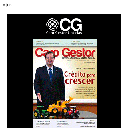
« jun