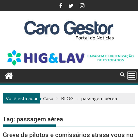
Pular
para
o
conteúdo
Você está aqui
Casa
BLOG
passagem aérea
Tag:
passagem aérea
Greve de pilotos e comissários atrasa voos no