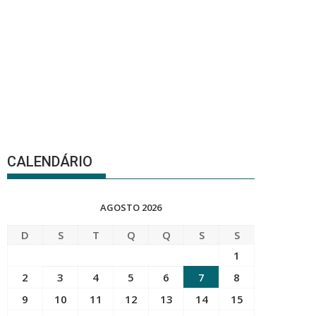
CALENDÁRIO
AGOSTO 2026
D
S
T
Q
Q
S
S
1
2
3
4
5
6
7
8
9
10
11
12
13
14
15