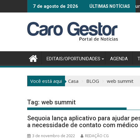
Pular
Connected Smart C
7 de agosto de 2026
ÚLTIMAS NOTÍCIAS
para
o
conteúdo
EDITAIS/OPORTUNIDADES
AGENDA
Você está aqui
Casa
BLOG
web summit
Tag:
web summit
Sequoia lança aplicativo para ajudar
a necessidade de contato com médico
3 de novembro de 2022
REDAÇÃO CG