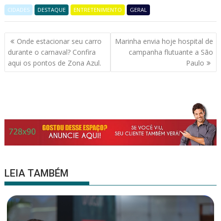
ac
w
h
m
h
CIDADES
e
DESTAQUE
itt
at
ENTRETENIMENTO
ai
ar
GERAL
b
er
s
l
e
Navegação
Onde estacionar seu carro
Marinha envia hoje hospital de
o
A
de
durante o carnaval? Confira
campanha flutuante a São
o
p
Post
aqui os pontos de Zona Azul.
Paulo
k
p
LEIA TAMBÉM