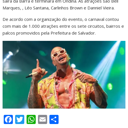
sairá da Barra e terminará em Ondina. As atrações são Bell
Marques, , Léo Santana, Carlinhos Brown e Danniel Vieira.
De acordo com a organização do evento, o carnaval contou
com mais de 1.000 atrações entre os sete circuitos, bairros e
palcos promovidos pela Prefeitura de Salvador.
F
T
W
E
S