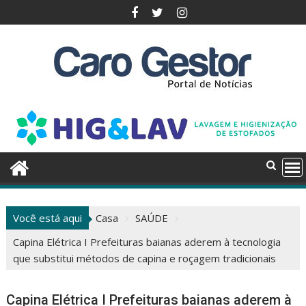
Pular
para
o
conteúdo
Você está aqui
Casa
SAÚDE
Capina Elétrica I Prefeituras baianas aderem à tecnologia
que substitui métodos de capina e roçagem tradicionais
Capina Elétrica I Prefeituras baianas aderem à