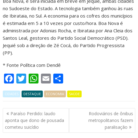
Boa Nova, e será iniciada em breve em Jequié, ambas cidades
no Sudoeste do Estado. A tecnologia também ganhou às ruas
de Ibirataia, no Sul. A economia para os cofres dos municípios
é estimada em 5 a 10 vezes por custo/hora. Boa Nova é
administrada por Adonias Rocha, e Ibirataia por Ana Cleia dos
Santos Leal, gestores do Partido Social Democrático (PSD).
Jequié sob a direção de Zé Cocá, do Partido Progressista
(PP).
* Fonte Política com Dendê
F
T
W
E
S
ac
w
h
m
h
CIDADES
e
DESTAQUE
itt
at
ECONOMIA
ai
ar
SAÚDE
b
er
s
l
e
Navegação
Paraíso Perdido: laudo
Rodoviários de ônibus
o
A
de
aponta que dono de pousada
metropolitanos fazem
o
p
Post
cometeu suicídio
paralisação
k
p