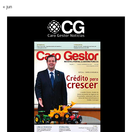
« jun