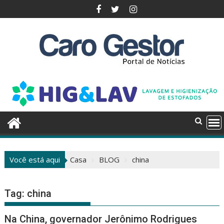
Pular
para
o
conteúdo
Você está aqui
Casa
BLOG
china
Tag:
china
Na China, governador Jerônimo Rodrigues