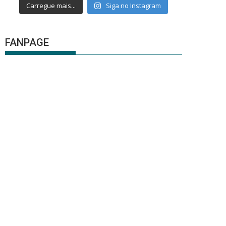
Carregue mais...
Siga no Instagram
FANPAGE