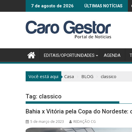
Pular
Connected Smart 
7 de agosto de 2026
ÚLTIMAS NOTÍCIAS
para
o
conteúdo
EDITAIS/OPORTUNIDADES
AGENDA
Você está aqui
Casa
BLOG
classico
Tag:
classico
Bahia x Vitória pela Copa do Nordeste: 
5 de março de 2023
REDAÇÃO CG