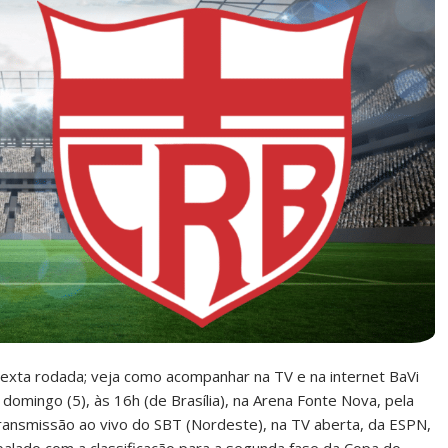
xta rodada; veja como acompanhar na TV e na internet BaVi
 domingo (5), às 16h (de Brasília), na Arena Fonte Nova, pela
ransmissão ao vivo do SBT (Nordeste), na TV aberta, da ESPN,
alado com a classificação para a segunda fase da Copa do