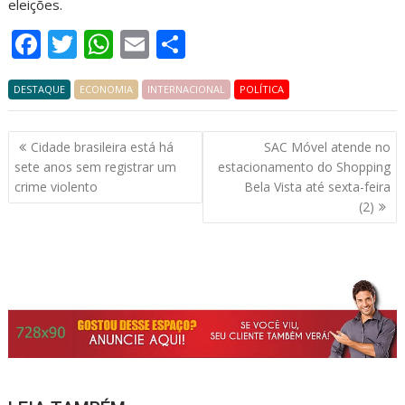
eleições.
F
T
W
E
S
ac
w
h
m
h
DESTAQUE
e
itt
ECONOMIA
at
INTERNACIONAL
ai
ar
POLÍTICA
b
er
s
l
e
Navegação
Cidade brasileira está há
SAC Móvel atende no
o
A
de
sete anos sem registrar um
estacionamento do Shopping
o
p
Post
crime violento
Bela Vista até sexta-feira
k
p
(2)