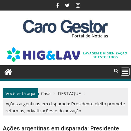
Pular
para
o
conteúdo
Você está aqui
Casa
DESTAQUE
Ações argentinas em disparada: Presidente eleito promete
reformas, privatizações e dolarização
Ações argentinas em disparada: Presidente