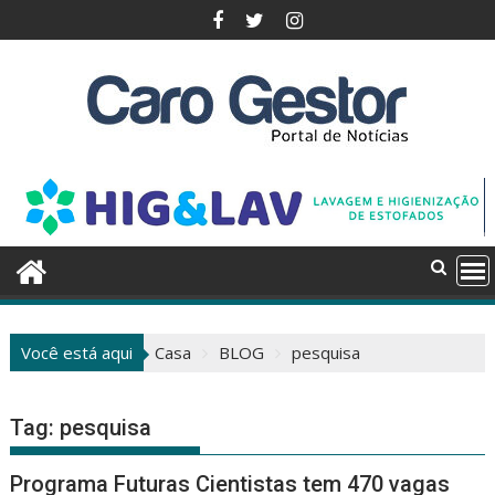
Pular
para
o
conteúdo
Você está aqui
Casa
BLOG
pesquisa
Tag:
pesquisa
Programa Futuras Cientistas tem 470 vagas