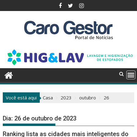
Pular
para
o
conteúdo
Você está aqui
Casa
2023
outubro
26
Dia:
26 de outubro de 2023
Ranking lista as cidades mais inteligentes do