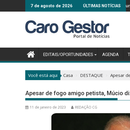
Pular
Connected Smar
7 de agosto de 2026
ÚLTIMAS NOTÍCIAS
para
o
conteúdo
EDITAIS/OPORTUNIDADES
AGENDA
Você está aqui
Casa
DESTAQUE
Apesar de
Apesar de fogo amigo petista, Múcio d
11 de janeiro de 2023
REDAÇÃO CG