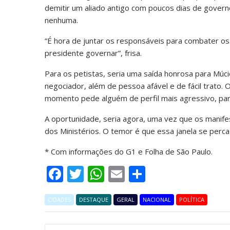
demitir um aliado antigo com poucos dias de govern
nenhuma.
“É hora de juntar os responsáveis para combater os 
presidente governar”, frisa.
Para os petistas, seria uma saída honrosa para Múci
negociador, além de pessoa afável e de fácil trato. 
momento pede alguém de perfil mais agressivo, para
A oportunidade, seria agora, uma vez que os manif
dos Ministérios. O temor é que essa janela se perc
* Com informações do G1 e Folha de São Paulo.
F
T
W
E
S
ac
w
h
m
h
CIDADES
e
DESTAQUE
itt
at
GERAL
ai
NACIONAL
ar
POLÍTICA
b
er
s
l
e
Navegação