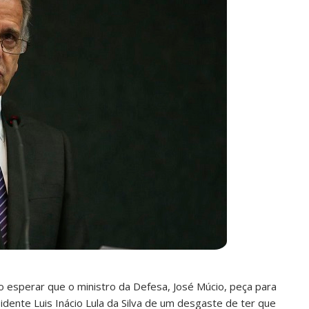
o esperar que o ministro da Defesa, José Múcio, peça para
dente Luis Inácio Lula da Silva de um desgaste de ter que