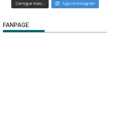
Carregue mais...
Siga no Instagram
FANPAGE