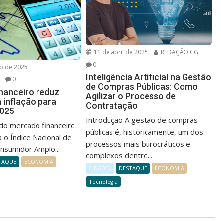
11 de abril de 2025
REDAÇÃO CG
0
o de 2025
Inteligência Artificial na Gestão
0
de Compras Públicas: Como
nanceiro reduz
Agilizar o Processo de
 inflação para
Contratação
2025
Introdução A gestão de compras
 do mercado financeiro
públicas é, historicamente, um dos
a o Índice Nacional de
processos mais burocráticos e
nsumidor Amplo...
complexos dentro...
TAQUE
ECONOMIA
CIDADES
DESTAQUE
ECONOMIA
Tecnologia