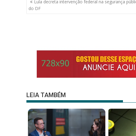
Lula decreta intervenção federal na segurança públi
o
A
de
do DF
o
p
Post
k
p
LEIA TAMBÉM