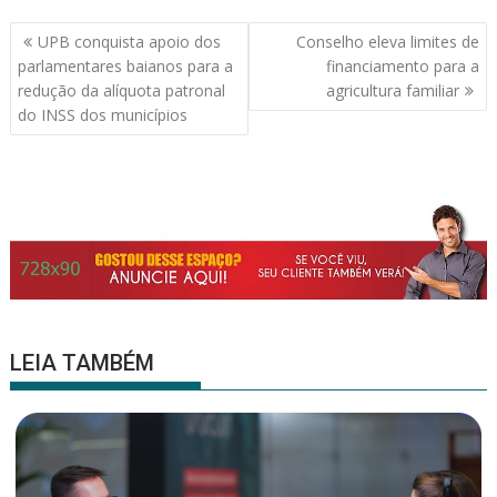
b
er
s
l
e
Navegação
UPB conquista apoio dos
Conselho eleva limites de
o
A
de
parlamentares baianos para a
financiamento para a
o
p
Post
redução da alíquota patronal
agricultura familiar
k
p
do INSS dos municípios
LEIA TAMBÉM