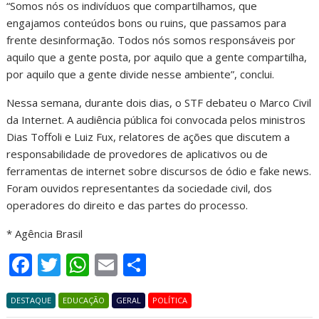
“Somos nós os indivíduos que compartilhamos, que
engajamos conteúdos bons ou ruins, que passamos para
frente desinformação. Todos nós somos responsáveis por
aquilo que a gente posta, por aquilo que a gente compartilha,
por aquilo que a gente divide nesse ambiente”, conclui.
Nessa semana, durante dois dias, o STF debateu o Marco Civil
da Internet. A audiência pública foi convocada pelos ministros
Dias Toffoli e Luiz Fux, relatores de ações que discutem a
responsabilidade de provedores de aplicativos ou de
ferramentas de internet sobre discursos de ódio e fake news.
Foram ouvidos representantes da sociedade civil, dos
operadores do direito e das partes do processo.
* Agência Brasil
F
T
W
E
S
ac
w
h
m
h
DESTAQUE
e
itt
EDUCAÇÃO
at
GERAL
ai
ar
POLÍTICA