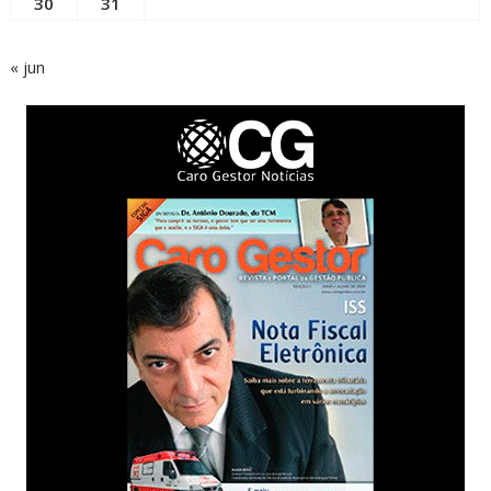
30
31
« jun