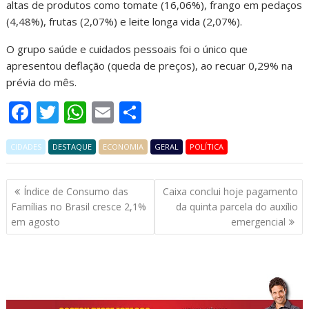
altas de produtos como tomate (16,06%), frango em pedaços
(4,48%), frutas (2,07%) e leite longa vida (2,07%).
O grupo saúde e cuidados pessoais foi o único que
apresentou deflação (queda de preços), ao recuar 0,29% na
prévia do mês.
F
T
W
E
S
ac
w
h
m
h
CIDADES
e
DESTAQUE
itt
at
ECONOMIA
ai
ar
GERAL
POLÍTICA
b
er
s
l
e
Navegação
Índice de Consumo das
Caixa conclui hoje pagamento
o
A
de
Famílias no Brasil cresce 2,1%
da quinta parcela do auxílio
o
p
Post
em agosto
emergencial
k
p